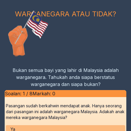
WARGANEGARA ATAU TIDAK?
Bukan semua bayi yang lahir di Malaysia adalah
warganegara. Tahukah anda siapa berstatus
warganegara dan siapa bukan?
Soalan
:
1
/
8
Markah
:
0
Pasangan sudah berkahwin mendapat anak. Hanya seorang
dari pasangan ini adalah warganegara Malaysia. Adakah anak
mereka warganegara Malaysia?
Ya