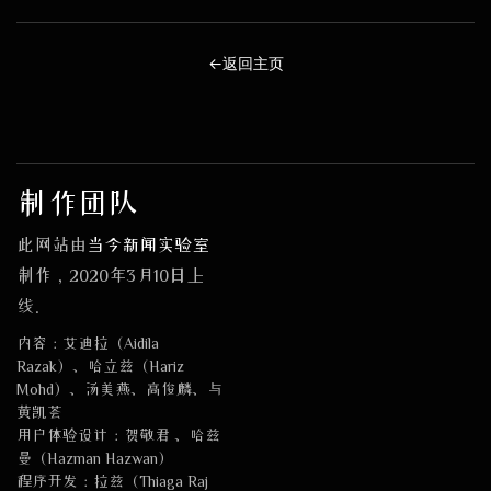
←
返回主页
制作团队
此网站由
当今新闻实验室
制作，2020年3月10日上
线。
内容：艾迪拉（Aidila
Razak）、哈立兹（Hariz
Mohd）、汤美燕、高俊麟、与
黄凯荟
用户体验设计：贺敬君 、哈兹
曼（Hazman Hazwan）
程序开发：拉兹（Thiaga Raj