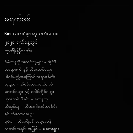
ခရက်ဒစ်
Kini သတင်းဌာနမှ မတ်လ ၁၀
၂၀၂၀ ရက်နေ့တွင်
ထုတ်ပြန်သည်။
စီမံကန်းဦးဆောင်သူများ - အိုင်ဒီ
လာရာဇက် နှင့် လီလောင်ဟွေး
ပါဝင်မည့်အကြောင်းအရာဖန်တီး
သူများ - အိုင်ဒီလာရာဇက်, လီ
လောင်ဟွေး နှင့် ဝေါင်ကိုင်‌ဟွေး
ယူအက်စ် ဒီဇိုင်း - ရှောန်ဟို
တီထွင်သူ - တီအာဂါရှာဒ်‌ဆာဗိုင်း
နှင့် လီလောင်ဟွေး
ရုပ်ပုံ - ဆီရာရီမန် ဘရူဇာမန်
သတင်းအရင်း
အမြစ် - မလေးရှား