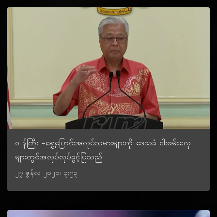
၀ န်ကြီး -ရွှေ့ပြောင်းအလုပ်သမားများကို ဒေသခံ ငါးဖမ်းလှေ
များတွင်အလုပ်လုပ်ခွင့်ပြုသည်
၂၇ ဇွန်လ ၂၀၂၀၊ ၃:၅၃