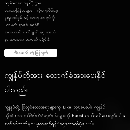
ကျန်းမာရေးဝန်ကြီးဌာန
ဘာသာပြန်သူများ - လိုဂျေလိန်ဘူ၊
နူးနူးအင်ခွမ် နှင့် အာဘူဟာရပ် မို
ဟာမတ် ရာဖစ် ရေဇ်ဗီ
အလုပ်သင် - ကိုဂျာရီ နှင့် အေလီ
နာ နာတာရှာ အာမတ် ခူရှိုင်းနီ
အီးမေးလ် တုံ့ပြန်ချက်
ကျွန်ုပ်တို့အား ထောက်ခံအားပေးနိုင်
ပါသည်။
ကျွန်ုပ်တို့ ပြုလုပ်သောအရာများကို Like လုပ်ပေးပါ။
ကျွန်ုပ်
တို့၏အနာဂတ်စီမံကိန်းလုပ်ငန်းများကို
Boost အက်ပလီကေးရှင်း
/
ခ
ရက်ဒစ်ကတ်များ မှတဆင့်ရန်ပုံငွေထောက်ပံ့ပေးပါ။