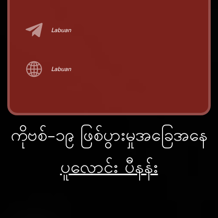
Labuan
Labuan
ကိုဗစ်-၁၉ ဖြစ်ပွားမှုအခြေအနေ
ပူလောင်း ပီနန်း