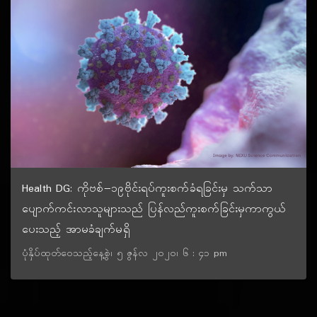
Health DG: ကိုဗစ်−၁၉ဗိုင်းရပ်ကူးစက်ခံရခြင်းမှ သက်သာ
ပျောက်ကင်းလာသူများသည် ပြန်လည်ကူးစက်ခြင်းမှကာကွယ်
ပေးသည့် အာမခံချက်မရှိ
ပုံနှိပ်ထုတ်ဝေသည့်နေ့စွဲ၊ ၅ ဇွန်လ ၂၀၂၀၊ ၆ : ၄၁ pm