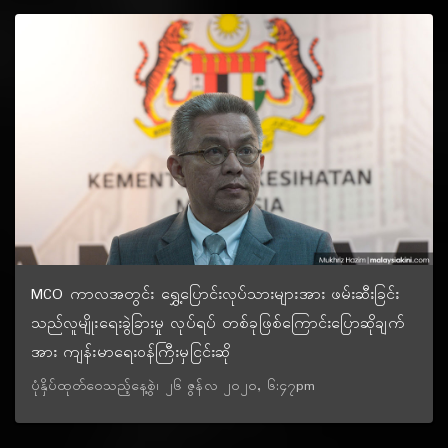
MCO ကာလအတွင်း ရွှေ့ပြောင်းလုပ်သားများအား ဖမ်းဆီးခြင်း
သည်လူမျိုးရေးခွဲခြားမှု လုပ်ရပ် တစ်ခုဖြစ်ကြောင်းပြောဆိုချက်
အား ကျန်းမာရေးဝန်ကြီးမှငြင်းဆို
ပုံနှိပ်ထုတ်ဝေသည့်နေ့စွဲ၊ ၂၆ ဇွန်လ ၂၀၂၀, ၆:၄၇pm