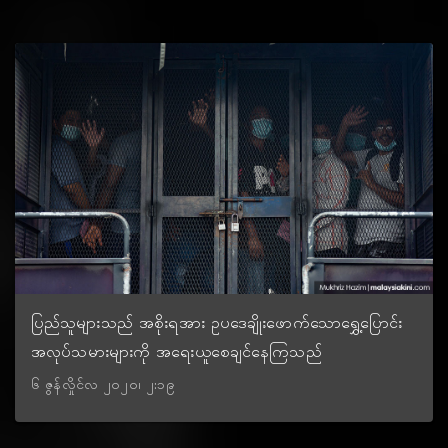
ပြည်သူများသည် အစိုးရအား ဥပဒေချိုးဖောက်သောရွှေ့ပြောင်း
အလုပ်သမားများကို အရေးယူစေချင်နေကြသည်
၆ ဇွန်လှိုင်လ ၂၀၂၀၊ ၂:၁၉