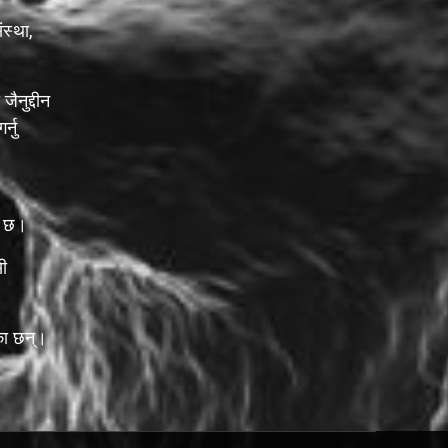
स्था,
जैनुद्दीन
्नु
ो छ।
ी
एका छन्।