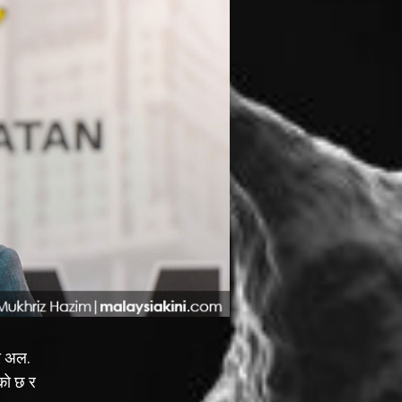
ा अल.
एको छ र