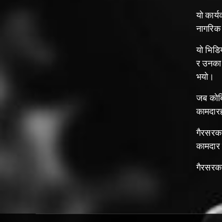
यो कार्
नागरिक 
यो भिडिय
र उनका प
भयो।
जब कोबि
कामदारह
गैरसरका
कामदार 
गैरसरकार