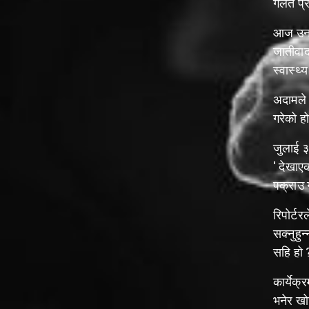
गलत प्
आज उनले
जातीवाद
स्वास्थ्
अदामले 
गरेको ह
जुलाई ३
' देखाए
पक्राउ 
रिपोर्टर
सक्नुहुन
सहि हो 
कार्येक
भनेर ख