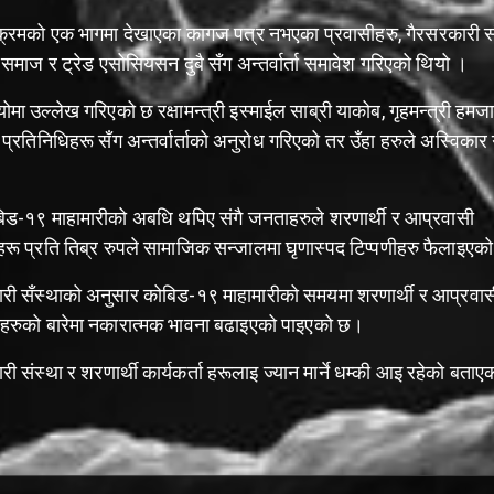
यक्रमको एक भागमा देखाएका कागज पत्र नभएका प्रवासीहरु, गैरसरकारी सं
समाज र ट्रेड एसोसियसन दुबै सँग अन्तर्वार्ता समावेश गरिएको थियो ।
ोमा उल्लेख गरिएको छ रक्षामन्त्री इस्माईल साब्री याकोब, गृहमन्त्री हमजा 
्रतिनिधिहरू सँग अन्तर्वार्ताको अनुरोध गरिएको तर उँहा हरुले अस्विकार गर
ड-१९ माहामारीको अबधि थपिए संगै जनताहरुले शरणार्थी र आप्रवासी
रू प्रति तिब्र रुपले सामाजिक सन्जालमा घृणास्पद टिप्पणीहरु फैलाइएक
री सँस्थाको अनुसार कोबिड-१९ माहामारीको समयमा शरणार्थी र आप्रवास
हरुको बारेमा नकारात्मक भावना बढाइएको पाइएको छ।
ी संस्था र शरणार्थी कार्यकर्ता हरूलाइ ज्यान मार्ने धम्की आइ रहेको बता