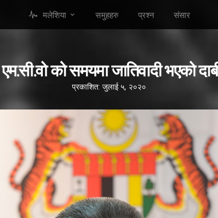
मलेशिया
समुहहरु
प्रश्न
संसार
रीले एम.सी.वो को समयमा जातिवादी भएको दा
प्रकाशित: जुलाई ५, २०२०