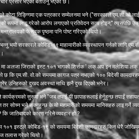
रचार प्रसार भएको बताउनु भएको छ।
 कोटा तिङ्ग्गिमा एक पत्रकार सम्मेलनमा भने ("सरकारले एम.सी.ओ.ला
को रूपमा लागू गरेको आरोप लगाएको प्रतिवेदन सत्य होइन," त्यसपछि उ
य मन्त्रालयको फेसबुक पृष्ठमा पनि पोष्ट गरिएको थियो।
भन्नु भयो सरकारले कोविड-१९ माहामारीको व्यवस्थापन गर्नको लागि एम.सी
ो।
 मा अलजा जिराको इस्ट १०१ भागको शिर्सक ' लक् अप इन मलेशिया लक्
को छ कि एम.सी. वो.को समयमा कागज पत्र नभएको १०० बिदेसी कामदारहर
गरेर उनिहरुको दुखद अवस्था माथि झनै दुख दिएको भनेर।
ले कार्यक्रमको सुरुमा भने "जब तपाईं यी छापाहरूलाई हेर्नुहुन्छ तपाईं सहायत
्न तर सोच्न भने सक्नुहुन्छ के यो महामारीको समयमा मानिसहरु लाइ गर्ने व्य
? कि जातिबादको कारण गरिने व्यवहार हो ?
्रम १०१ इस्टले कोबिड-१९ को समयमा बिदेशी कामदारहरु किन धेरै जोखिम
ोज तलास गरेको थियो।