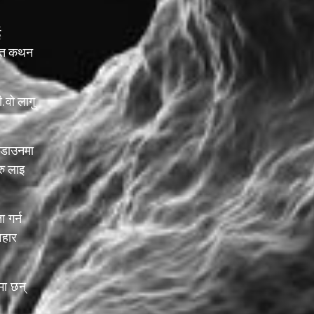
ई
क्त कथन
.वो लागु
 डाउनमा
ु लाइ
ा गर्न
वहार
मा छन्