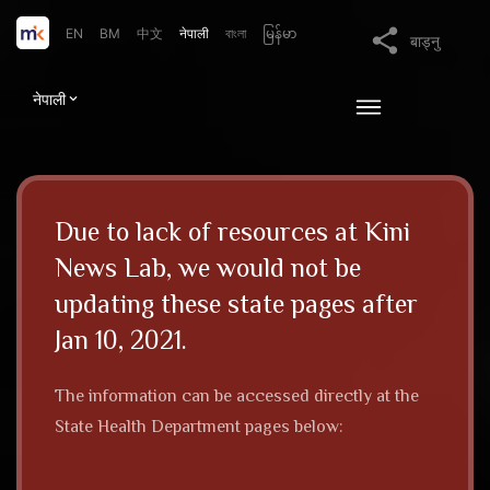
EN
BM
中文
नेपाली
বাংলা
မြန်မာ
बाड्नु
नेपाली
Due to lack of resources at Kini
News Lab, we would not be
updating these state pages after
Jan 10, 2021.
The information can be accessed directly at the
State Health Department pages below: