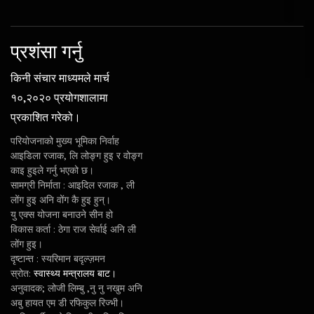
प्रशंसा गर्नु
किनी संचार माध्यमले मार्च
१०,२०२० प्रयोगशालामा
प्रकाशित गरेको।
परियोजनाको मुख्य भूमिका निर्वाह
आइडिला रजाक, लि लोङ्ग हुइ र वोङ्ग
काइ हुइले गर्नु भएको छ।
सामग्री निर्माता : आइदिल रजाक , ली
लोंग हुइ अनि वोंग कै हुइ हुन्।
यु एक्स योजना बनाउने सीन हो
विकास कर्ता : ठेगा राज सेर्वाई अनि ली
लोंग हुइ।
दृष्टान्त : स्यरिमान बदृल्ज़मन
स्रोत:
स्वास्थ्य मन्त्रालय बाट।
अनुवादक; लोजी लिम्बु ,नु नु नखुम अनि
अबु हायत एम डी रफिकुल रिज्भी।