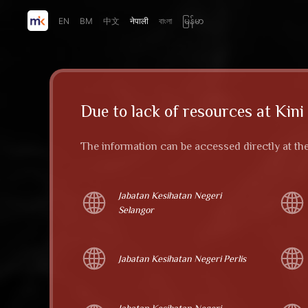
EN
BM
中文
नेपाली
বাংলা
မြန်မာ
Due to lack of resources at Kini
The information can be accessed directly at th
Jabatan Kesihatan Negeri
Selangor
Jabatan Kesihatan Negeri Perlis