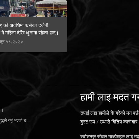
 को अवधिमा फसेका दर्जनौ
 मे महिना देखि थुनामा रहेका छन्।
:जून १८, २०२०
हामी लाइ मदत गर्
ो।
तपाई लाइ हामीले के गरेको मन पर्छ
ुइले गर्नु भएको छ।
बुस्ट एप्प
/
उधारो वितिय कारोबार
स्वोतन्त्र संचार माध्येमहरु लाइ म