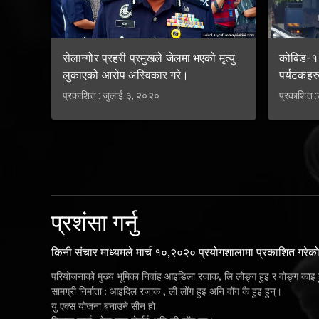
सेलान्गोर प्रहरी प्रमुखले जेलमा भएको मृत्यु
कोबिड-१९
लुकाएको आरोप अस्विकार गरे।
पर्यटकहरु
प्रकाशित : जुलाई ३, २०२०
प्रकाशित 
प्रशंसा गर्नु
किनी संचार माध्यमले मार्च १०,२०२० प्रयोगशालामा प्रकाशित गरेक
परियोजनाको मुख्य भूमिका निर्वाह आइडिला रजाक, लि लोङ्ग हुइ र वोङ्ग काइ ह
सामग्री निर्माता : आइदिल रजाक , ली लोंग हुइ अनि वोंग कै हुइ हुन्।
यु एक्स योजना बनाउने सीन हो