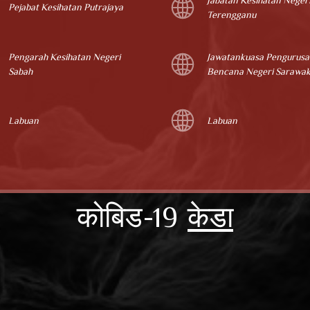
Jabatan Kesihatan Neger
Pejabat Kesihatan Putrajaya
Terengganu
Pengarah Kesihatan Negeri
Jawatankuasa Pengurus
Sabah
Bencana Negeri Sarawa
Labuan
Labuan
कोबिड-19
केडा