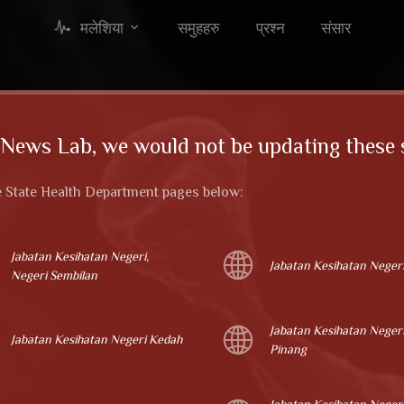
मलेशिया
समुहहरु
प्रश्न
संसार
 News Lab, we would not be updating these st
e State Health Department pages below:
Jabatan Kesihatan Negeri,
Jabatan Kesihatan Neger
Negeri Sembilan
Jabatan Kesihatan Negeri
Jabatan Kesihatan Negeri Kedah
Pinang