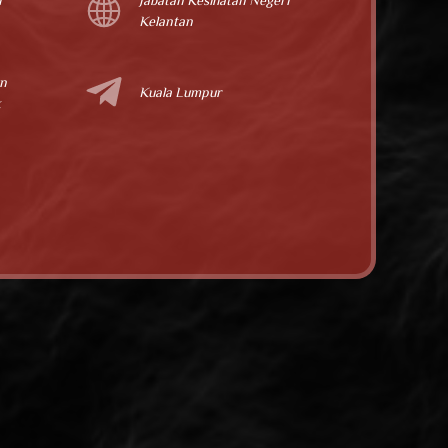
i
Jabatan Kesihatan Negeri
Kelantan
an
Kuala Lumpur
k